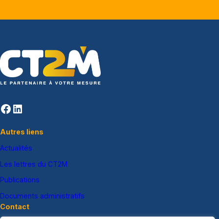
Facebook
LinkedIn
Autres liens
Actualités
Les lettres du CT2M
Publications
Documents administratifs
Contact