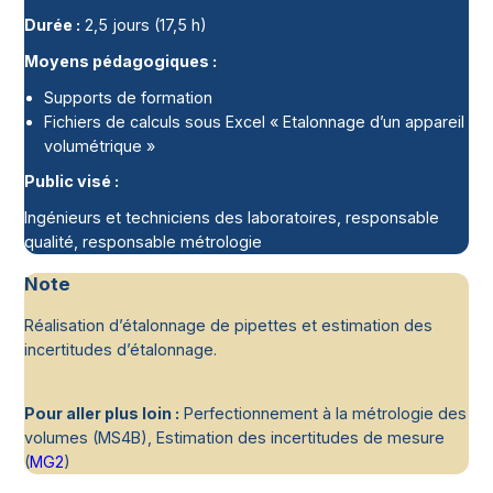
Durée :
2,5 jours (17,5 h)
Moyens pédagogiques :
Supports de formation
Fichiers de calculs sous Excel « Etalonnage d’un appareil
volumétrique »
Public visé :
Ingénieurs et techniciens des laboratoires, responsable
qualité, responsable métrologie
Note
Réalisation d’étalonnage de pipettes et estimation des
incertitudes d’étalonnage.
Pour aller plus loin :
Perfectionnement à la métrologie des
volumes (MS4B), Estimation des incertitudes de mesure
(
MG2
)