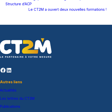
Structure d’ACP
Le CT2M a ouvert deux nouvelles formations !
Facebook
LinkedIn
Autres liens
Actualités
Les lettres du CT2M
Publications