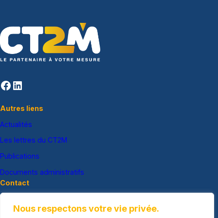
Facebook
LinkedIn
Autres liens
Actualités
Les lettres du CT2M
Publications
Documents administratifs
Contact
04 90 50 90 14
Nous respectons votre vie privée.
ct2m@ct2m.fr