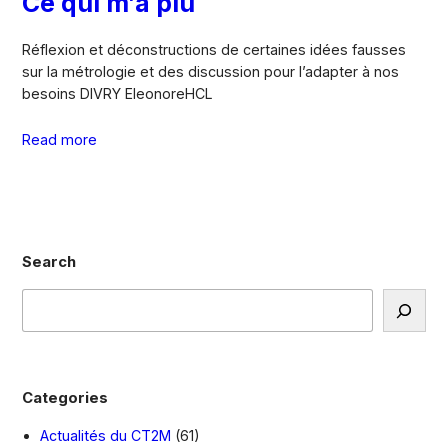
Ce qui m’a plu
Réflexion et déconstructions de certaines idées fausses
sur la métrologie et des discussion pour l’adapter à nos
besoins DIVRY EleonoreHCL
Read more
Search
R
e
c
h
e
Categories
r
c
Actualités du CT2M
(61)