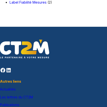
h
Label Fiabilité Mesures
(2)
e
Facebook
LinkedIn
Autres liens
Actualités
Les lettres du CT2M
Publications