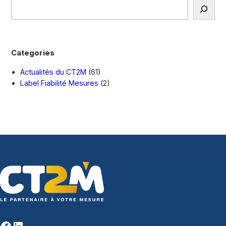
R
e
c
h
e
Categories
r
c
Actualités du CT2M
(61)
h
Label Fiabilité Mesures
(2)
e
Facebook
LinkedIn