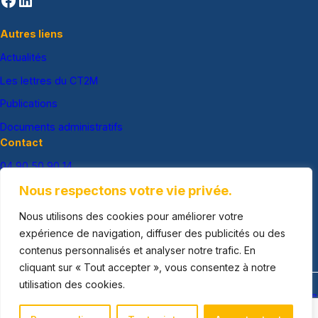
Autres liens
Actualités
Les lettres du CT2M
Publications
Documents administratifs
Contact
04 90 50 90 14
ct2m@ct2m.fr
Nous respectons votre vie privée.
CT2M
Nous utilisons des cookies pour améliorer votre
Centre des Creusets
expérience de navigation, diffuser des publicités ou des
Route de Lançon
contenus personnalisés et analyser notre trafic. En
13250 SAINT-CHAMAS
cliquant sur « Tout accepter », vous consentez à notre
utilisation des cookies.
Copyright ©
Tous droits réservés |
Mentions Légales
|
Politique
CT2M
RGPD