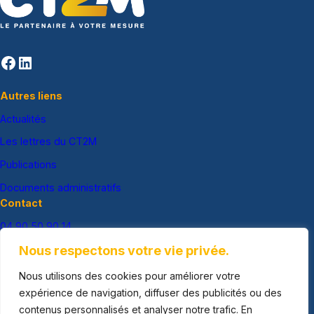
Facebook
LinkedIn
Autres liens
Actualités
Les lettres du CT2M
Publications
Documents administratifs
Contact
04 90 50 90 14
ct2m@ct2m.fr
Nous respectons votre vie privée.
CT2M
Nous utilisons des cookies pour améliorer votre
Centre des Creusets
expérience de navigation, diffuser des publicités ou des
Route de Lançon
contenus personnalisés et analyser notre trafic. En