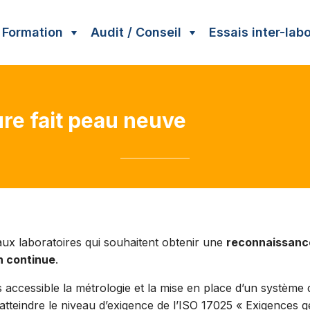
Formation
Audit / Conseil
Essais inter-lab
Nos essais inter-laborato
EIL sur mesure
Autres types de formation
Gestion de fonctions extern
I
ons
Formation sur votre site
Responsable qualité
S
ure fait peau neuve
Formation sur mesure
Responsable métrologie
D
Formation à distance
S
 aux laboratoires qui souhaitent obtenir une
reconnaissance 
n continue
.
s accessible la métrologie et la mise en place d’un système 
atteindre le niveau d’exigence de l’ISO 17025 « Exigences