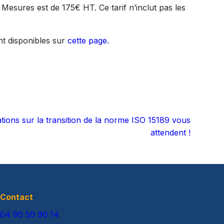
é Mesures est de 175€ HT. Ce tarif n’inclut pas les
nt disponibles sur
cette page
.
ions sur la transition de la norme ISO 15189 vous
attendent !
Contact
04 90 50 90 14