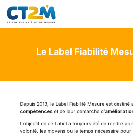
Formations catalogue
Audit
Conseil
Toutes nos formations
Référentiels et Domaines
Nos prestati
Le Label Fiabilité Mes
Nos parcours de formation
Les auditeurs du CT2M
Télécharger le catalogue de formations
Depuis 2013, le Label Fiabilité Mesure est destiné
compétences
et de leur démarche d’
amélioratio
L’objectif de ce Label a toujours été de rendre plu
volonté, les moyens ou le temps nécessaire pour 