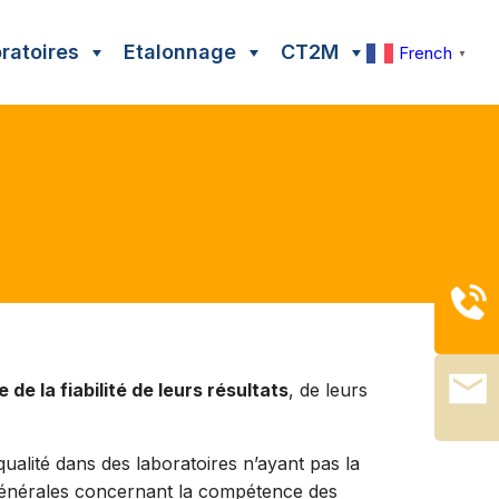
oratoires
Etalonnage
CT2M
French
▼
ires
Etalonnage de masses
Qui sommes-nous ?
Poids et accessoires
L’équipe du CT2M
alisées
nscription
Label Fiabilité Mesures
Demander un devis
Actualités
’inscrire à une formation
Présentation
Nos webinars
ates et tarifs 2026
Demande de labellisation
Nous rejoindre
e tester
Informations pratiques
de la fiabilité de leurs résultats
, de leurs
qualité dans des laboratoires n’ayant pas la
 générales concernant la compétence des