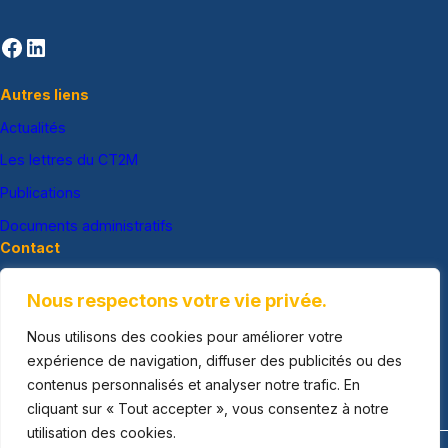
Facebook
LinkedIn
Autres liens
Actualités
Les lettres du CT2M
Publications
Documents administratifs
Contact
04 90 50 90 14
Nous respectons votre vie privée.
ct2m@ct2m.fr
Nous utilisons des cookies pour améliorer votre
CT2M
expérience de navigation, diffuser des publicités ou des
Centre des Creusets
contenus personnalisés et analyser notre trafic. En
Route de Lançon
cliquant sur « Tout accepter », vous consentez à notre
13250 SAINT-CHAMAS
utilisation des cookies.